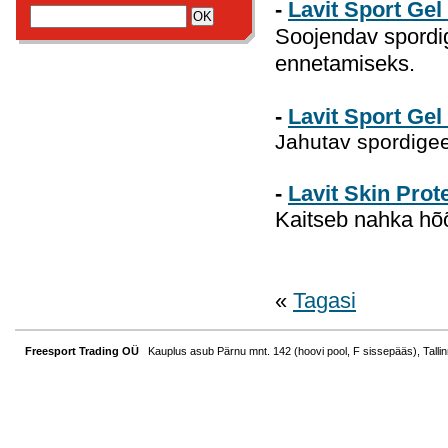
-
Lavit Sport Gel
Soojendav spordi
ennetamiseks.
-
Lavit Sport Gel
Jahutav spordige
-
Lavit Skin Prot
Kaitseb nahka hõõ
«
Tagasi
Freesport Trading OÜ
Kauplus asub Pärnu mnt. 142 (hoovi pool, F sissepääs), Tallin