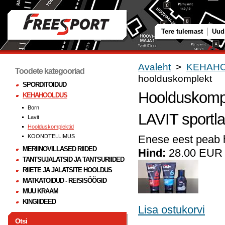
Tere tulemast
Uud
Avaleht
>
KEHAH
Toodete kategooriad
hoolduskomplekt
SPORDITOIDUD
Hoolduskompl
KEHAHOOLDUS
Born
LAVIT sportl
Lavit
Hoolduskomplektid
KOONDTELLIMUS
Enese eest peab 
MERIINOVILLASED RIIDED
Hind:
28.00 EUR
TANTSUJALATSID JA TANTSURIIDED
RIIETE JA JALATSITE HOOLDUS
MATKATOIDUD - REISISÖÖGID
MUU KRAAM
KINGIIDEED
Lisa ostukorvi
Otsi