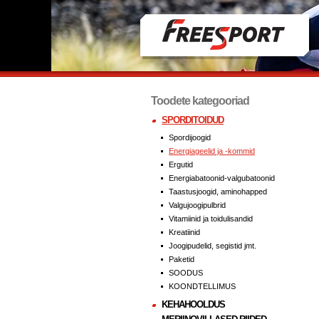
Toodete kategooriad
SPORDITOIDUD
Spordijoogid
Energiageelid ja -kommid
Ergutid
Energiabatoonid-valgubatoonid
Taastusjoogid, aminohapped
Valgujoogipulbrid
Vitamiinid ja toidulisandid
Kreatiinid
Joogipudelid, segistid jmt.
Paketid
SOODUS
KOONDTELLIMUS
KEHAHOOLDUS