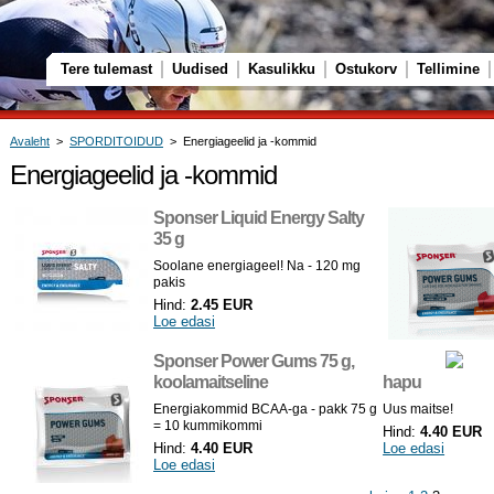
Tere tulemast
Uudised
Kasulikku
Ostukorv
Tellimine
Avaleht
>
SPORDITOIDUD
> Energiageelid ja -kommid
Energiageelid ja -kommid
Sponser Liquid Energy Salty
35 g
Soolane energiageel! Na - 120 mg
pakis
Hind:
2.45 EUR
Loe edasi
Sponser Power Gums 75 g,
koolamaitseline
hapu
Energiakommid BCAA-ga - pakk 75 g
Uus maitse!
= 10 kummikommi
Hind:
4.40 EUR
Hind:
4.40 EUR
Loe edasi
Loe edasi