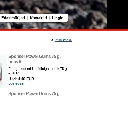
Edasimüüjad
Kontaktid
Lingid
Prindi kaasa
Sponser Power Gums 75 g,
puuvili
Energiakommid kofeiiniga - pakk 75 g
= 10 tk
Hind:
4.40 EUR
Loe edasi
Sponser Power Gums 75 g,