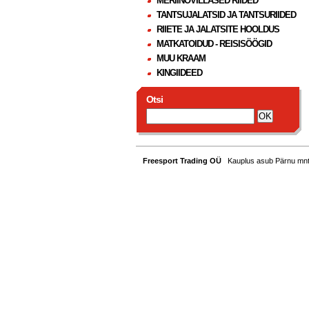
MERIINOVILLASED RIIDED
TANTSUJALATSID JA TANTSURIIDED
RIIETE JA JALATSITE HOOLDUS
MATKATOIDUD - REISISÖÖGID
MUU KRAAM
KINGIIDEED
Otsi
Freesport Trading OÜ
Kauplus asub Pärnu mnt. 1