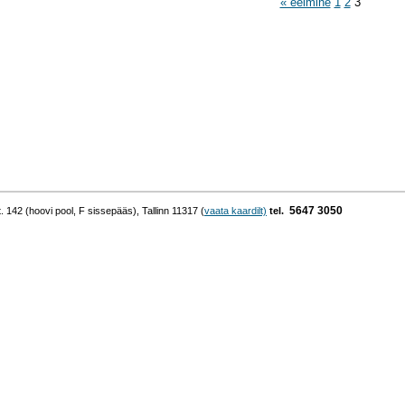
« eelmine
1
2
3
5647 3050
42 (hoovi pool, F sissepääs), Tallinn 11317 (
vaata kaardilt)
tel.