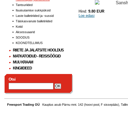
Sansh
Tantsuriided
Iluuisutamise sukkpüksid
Hind:
9.80 EUR
Loe edasi
Laste balletiriided ja -sussid
Täiskasvanute balletiriided
Kotid
Aksessuaarid
SOODUS
KOONDTELLIMUS
RIIETE JA JALATSITE HOOLDUS
MATKATOIDUD - REISISÖÖGID
MUU KRAAM
KINGIIDEED
Otsi
Freesport Trading OÜ
Kauplus asub Pärnu mnt. 142 (hoovi pool, F sissepääs), Tallin