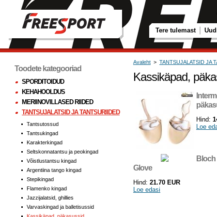
Tere tulemast
Uud
Avaleht
>
TANTSUJALATSID JA 
Toodete kategooriad
Kassikäpad, päka
SPORDITOIDUD
KEHAHOOLDUS
Interm
MERIINOVILLASED RIIDED
päkas
TANTSUJALATSID JA TANTSURIIDED
Hind:
1
Tantsutossud
Loe ed
Tantsukingad
Karakterkingad
Seltskonnatantsu ja peokingad
Bloch 
Võistlustantsu kingad
Glove
Argentiina tango kingad
Stepikingad
Hind:
21.70 EUR
Flamenko kingad
Loe edasi
Jazzijalatsid, ghillies
Varvaskingad ja balletisussid
Kassikäpad, päkasussid