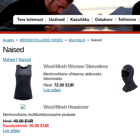
Tere tulemast
Uudised
Kasulikku
Ostukorv
Tellimine
Avaleht
>
MERIINOVILLASED RIIDED
>
Wool Mesh
> Naised
Naised
Mehed
|
Naised
Wool Mesh Woman Sleeveless
Meriinovillane võrkpesu aktiivseks
liikumiseks
Hind:
72.00 EUR
Loe edasi
Wool Mesh Headover
Meriinovillane multifunktsionaalne peakate
Hind:
40.00 EUR
Soodushind:
30.00 EUR
Loe edasi