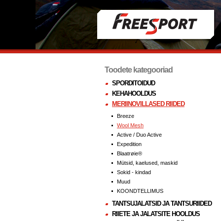
Toodete kategooriad
SPORDITOIDUD
KEHAHOOLDUS
MERIINOVILLASED RIIDED
Breeze
Wool Mesh
Active / Duo Active
Expedition
Blaatrøie®
Mütsid, kaelused, maskid
Sokid - kindad
Muud
KOONDTELLIMUS
TANTSUJALATSID JA TANTSURIIDED
RIIETE JA JALATSITE HOOLDUS