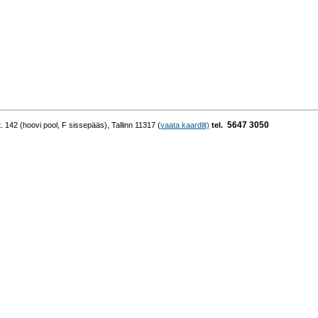
5647 3050
42 (hoovi pool, F sissepääs), Tallinn 11317 (
vaata kaardilt)
tel.