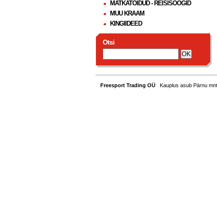
MATKATOIDUD - REISISÖÖGID
MUU KRAAM
KINGIIDEED
Otsi
Freesport Trading OÜ
Kauplus asub Pärnu mnt. 1