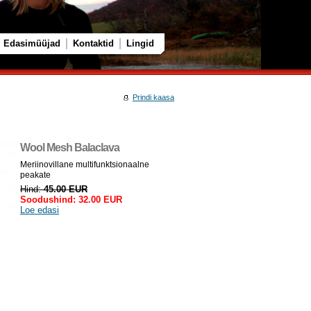
Edasimüüjad
Kontaktid
Lingid
Prindi kaasa
Wool Mesh Balaclava
Meriinovillane multifunktsionaalne
peakate
Hind:
45.00 EUR
Soodushind:
32.00 EUR
Loe edasi