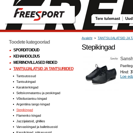
Tere tulemast
Uud
Avaleht
>
TANTSUJALATSID JA 
Toodete kategooriad
Stepikingad
SPORDITOIDUD
KEHAHOOLDUS
Sansha
MERIINOVILLASED RIIDED
Paelteg
TANTSUJALATSID JA TANTSURIIDED
Hind:
3
Tantsutossud
Loe ed
Tantsukingad
Karakterkingad
Seltskonnatantsu ja peokingad
Võistlustantsu kingad
Argentiina tango kingad
Stepikingad
Flamenko kingad
Jazzijalatsid, ghillies
Varvaskingad ja balletisussid
Kassikäpad, päkasussid