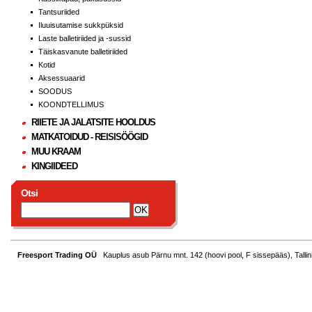
Tantsuriided
Iluuisutamise sukkpüksid
Laste balletiriided ja -sussid
Täiskasvanute balletiriided
Kotid
Aksessuaarid
SOODUS
KOONDTELLIMUS
RIIETE JA JALATSITE HOOLDUS
MATKATOIDUD - REISISÖÖGID
MUU KRAAM
KINGIIDEED
Otsi
Freesport Trading OÜ
Kauplus asub Pärnu mnt. 142 (hoovi pool, F sissepääs), Tallin