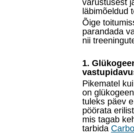
varustusest j
läbimõeldud t
Õige toitumiss
parandada va
nii treeningute
1. Glükogee
vastupidav
Pikematel kui 
on glükogeen
tuleks päev e
pöörata erili
mis tagab keh
tarbida
Carbo