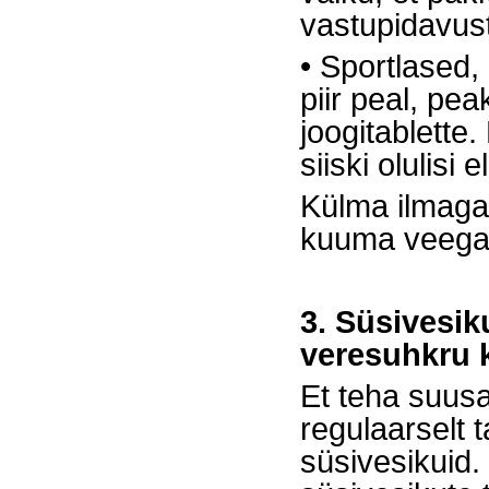
vastupidavust
• Sportlased, 
piir peal, pe
joogitablette
siiski olulisi 
Külma ilmaga 
kuuma veega
3. Süsivesik
veresuhkru 
Et teha suusa
regulaarselt t
süsivesikuid.