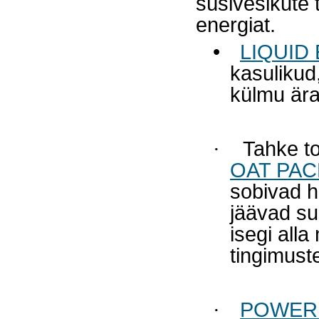
süsivesikute 
energiat.
•
LIQUID
kasulikud,
külmu ära
·
Tahke to
OAT PAC
sobivad h
jäävad su
isegi all
tingimust
·
POWER