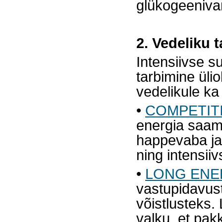
glükogeenivaru
2. Vedeliku t
Intensiivse s
tarbimine üli
vedelikule ka 
•
COMPETIT
energia saam
happevaba ja 
ning intensiiv
•
LONG EN
vastupidavus
võistlusteks.
valku, et pak