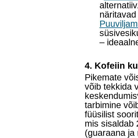
alternati
näritavad 
Puuviljam
süsivesik
– ideaaln
4. Kofeiin k
Pikemate võist
võib tekkida 
keskendumisv
tarbimine või
füüsilist soor
mis sisaldab 2
(guaraana ja 