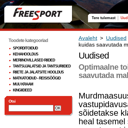
Tere tulemast
Uud
Avaleht
>
Uudised
Toodete kategooriad
kuidas saavutada ma
SPORDITOIDUD
Uudised
KEHAHOOLDUS
MERIINOVILLASED RIIDED
Optimaalne to
TANTSUJALATSID JA TANTSURIIDED
RIIETE JA JALATSITE HOOLDUS
saavutada mak
MATKATOIDUD - REISISÖÖGID
MUU KRAAM
KINGIIDEED
Murdmaasuusa
Otsi
vastupidavusa
sõidetakse kla
heal tasemel 