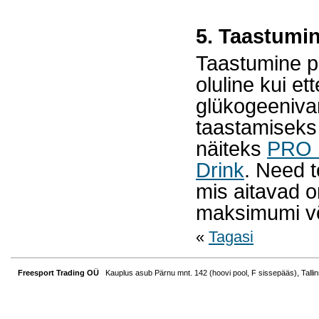
5. Taastumi
Taastumine 
oluline kui e
glükogeenivar
taastamiseks 
näiteks
PRO
Drink
. Need t
mis aitavad or
maksimumi võ
«
Tagasi
Freesport Trading OÜ
Kauplus asub Pärnu mnt. 142 (hoovi pool, F sissepääs), Tallin