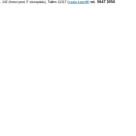
5647 3050
42 (hoovi pool, F sissepääs), Tallinn 11317 (
vaata kaardilt)
tel.