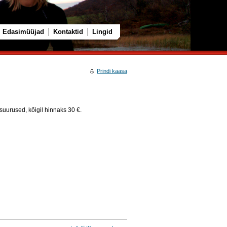
Edasimüüjad
Kontaktid
Lingid
Prindi kaasa
 suurused, kõigil hinnaks 30 €.