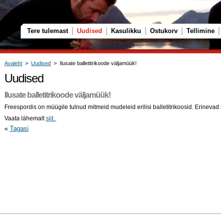
Tere tulemast
Uudised
Kasulikku
Ostukorv
Tellimine
Avaleht
>
Uudised
> Ilusate balletitrikoode väljamüük!
Uudised
Ilusate balletitrikoode väljamüük!
Freespordis on müügile tulnud mitmeid mudeleid erilisi balletitrikoosid. Erinevad
Vaata lähemalt
siit.
«
Tagasi