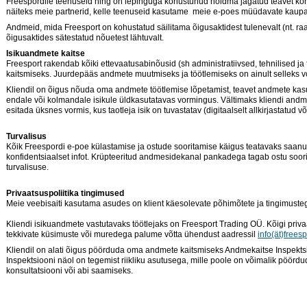
Freespordile teenuseid ning on lepinguga kohustunud hoidma jagatud teavet k
näiteks meie partnerid, kelle teenuseid kasutame
meie e-poes müüdavate kaupa
Andmeid, mida Freesport on kohustatud säilitama õigusaktidest tulenevalt (nt. r
õigusaktides sätestatud nõuetest lähtuvalt.
Isikuandmete kaitse
Freesport rakendab kõiki ettevaatusabinõusid (sh administratiivsed, tehnilised j
kaitsmiseks. Juurdepääs andmete muutmiseks ja töötlemiseks on ainult selleks vol
Kliendil on õigus nõuda oma andmete töötlemise lõpetamist, teavet andmete ka
endale või kolmandale isikule üldkasutatavas vormingus. Vältimaks kliendi andme
esitada üksnes vormis, kus taotleja isik on tuvastatav (digitaalselt allkirjastatud või
Turvalisus
Kõik Freespordi e-poe külastamise ja ostude sooritamise käigus teatavaks saanud
konfidentsiaalset infot. Krüpteeritud andmesidekanal pankadega tagab ostu soori
turvalisuse.
Privaatsuspoliitika tingimused
Meie veebisaiti kasutama asudes on klient käesolevate põhimõtete ja tingimust
Kliendi isikuandmete vastutavaks töötlejaks on Freesport Trading OÜ. Kõigi priva
tekkivate küsimuste või muredega palume võtta ühendust aadressil
info(ät)freesp
Kliendil on alati õigus pöörduda oma andmete kaitsmiseks Andmekaitse Inspekts
Inspektsiooni näol on tegemist riikliku asutusega, mille poole on võimalik pöörd
konsultatsiooni või abi saamiseks.