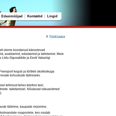
Edasimüüjad
Kontaktid
Lingid
Prindi kaasa
uvalt oleme koostanud käesolevad
t, avaldamist, edastamist ja talletamist. Meie
Liidu õigusaktide ja Eesti Vabariigi
reesport kogub ja töötleb üksikisikuga
nevate kohustuste täitmiseks.
el tellimust tehes telefoni teel;
andmete talletamisel. Nõutavad isikuandmed
);
imuste täitmine, kaupade müümine.
a kolmandale osapoolele, kes osutab