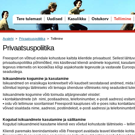
Tere tulemast
Uudised
Kasulikku
Ostukorv
Tellimine
Avaleht
>
Privaatsuspoliitika
> Tellimine
Privaatsuspoliitika
Freesport on võtnud endale kohustuse kaitsta klientide privaatsust. Sellest läht
privaatsuspoliitika põhimõtted, mis käsitlevad kliendi andmete kogumist, kasutamis
tegevus internetis on kooskõlas kõigi asjakohaste tegevuste ja vastavate Euroopa 
seadustega.
Isikuandmete kogumine ja kasutamine
Isikuandmed on eraisikuga konkreetselt või kaudselt seostatavad andmed, mida F
sõlmitud lepingu täitmiseks või temaga ühenduse võtmiseks ning seadustest tule
Isikuandmete kogumine võib toimuda alljärgnevatel viisidel:
• kontaktandmete (sh
nimi, postiaadress, telefoninumber, e-posti aadress) esitamis
• ostu või tellimuse sooritamisel Freespordi kaupluses või e-poes isiku kontakt
võivad sisaldada nime, aadressi, postiindeksit, e-posti aadressi ja telefoninumbrit
Kogutud isikuandmete kasutamine ja säilitamine
Kogutud isikuandmeid kasutame kliendi ees võetud kohustuste täitmiseks – tell
Kliendi paremaks teenindamiseks võib Freesport avaldada teavet klientide koht