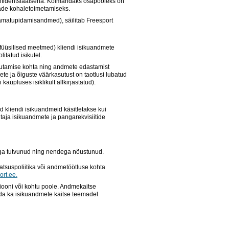
onfidentsiaalsena. Kolmandaks osapooleks on
de kohaletoimetamiseks.
aamatupidamisandmed), säilitab Freesport
a füüsilised meetmed) kliendi isikuandmete
itatud isikutel.
sutamise kohta ning andmete edastamist
te ja õiguste väärkasutust on taotlusi lubatud
 kaupluses isiklikult allkirjastatud).
 kliendi isikuandmeid käsitletakse kui
taja isikuandmete ja pangarekvisiitide
ega tutvunud ning nendega nõustunud.
atsuspoliitika või andmetöötluse kohta
ort.ee.
iooni või kohtu poole. Andmekaitse
uda ka isikuandmete kaitse teemadel