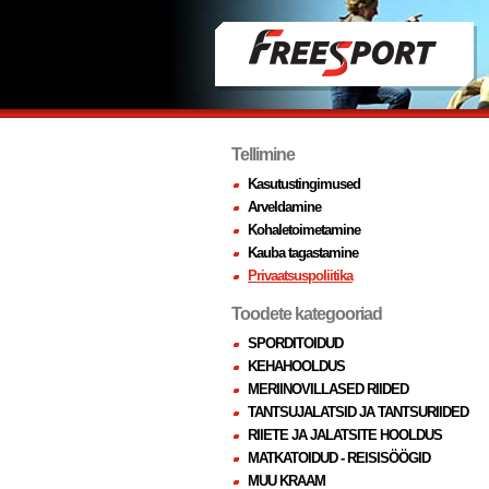
Tellimine
Kasutustingimused
Arveldamine
Kohaletoimetamine
Kauba tagastamine
Privaatsuspoliitika
Toodete kategooriad
SPORDITOIDUD
KEHAHOOLDUS
MERIINOVILLASED RIIDED
TANTSUJALATSID JA TANTSURIIDED
RIIETE JA JALATSITE HOOLDUS
MATKATOIDUD - REISISÖÖGID
MUU KRAAM